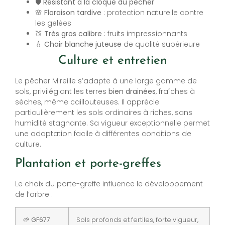
🛡️
Résistant à la cloque du pêcher
🌸
Floraison tardive
: protection naturelle contre
les gelées
🍑
Très gros calibre
: fruits impressionnants
💧
Chair blanche juteuse
de qualité supérieure
Culture et entretien
Le pêcher Mireille s’adapte à une large gamme de
sols, privilégiant les terres
bien drainées
, fraîches à
sèches, même caillouteuses. Il apprécie
particulièrement les sols ordinaires à riches, sans
humidité stagnante. Sa vigueur exceptionnelle permet
une adaptation facile à différentes conditions de
culture.
Plantation et porte-greffes
Le choix du porte-greffe influence le développement
de l’arbre :
🌱 GF677
Sols profonds et fertiles, forte vigueur,