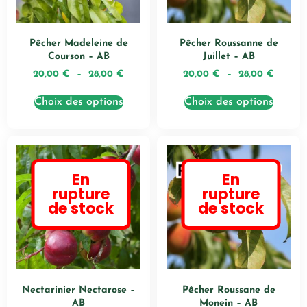
Pêcher Madeleine de
Pêcher Roussanne de
Courson – AB
Juillet – AB
20,00
€
–
28,00
€
20,00
€
–
28,00
€
Choix des options
Choix des options
En
En
rupture
rupture
de stock
de stock
Nectarinier Nectarose –
Pêcher Roussane de
AB
Monein – AB