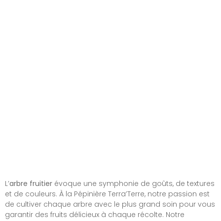
Pruniers
Pommiers
Noisetiers
Mellifères
L’
arbre fruitier
évoque une symphonie de goûts, de textures
et de couleurs. À la Pépinière Terra’Terre, notre passion est
de cultiver chaque arbre avec le plus grand soin pour vous
garantir des fruits délicieux à chaque récolte. Notre