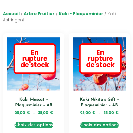
Accueil
/
Arbre Fruitier
/
Kaki - Plaqueminier
/ Kaki
Astringent
En
En
rupture
rupture
de stock
de stock
Kaki Muscat –
Kaki Nikita’s Gift –
Plaqueminier – AB
Plaqueminier – AB
25,00
€
–
35,00
€
25,00
€
–
35,00
€
Choix des options
Choix des options