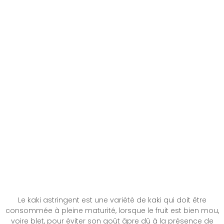
Cerisiers
Châtaigniers
Pruniers
Pommiers
Noisetiers
Mellifères
Le kaki astringent est une variété de kaki qui doit être
consommée à pleine maturité, lorsque le fruit est bien mou,
voire blet, pour éviter son goût âpre dû à la présence de