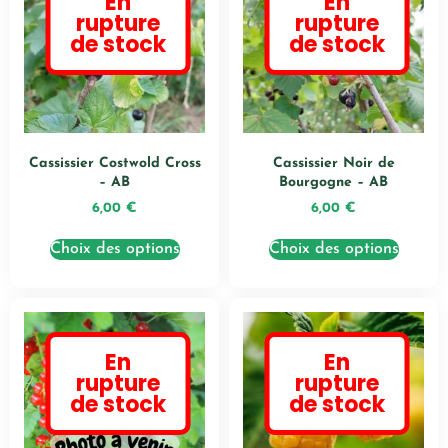
En
En
rupture
rupture
de stock
de stock
Cassissier Costwold Cross
Cassissier Noir de
– AB
Bourgogne – AB
6,00
€
6,00
€
Choix des options
Choix des options
En
En
rupture
rupture
de stock
de stock