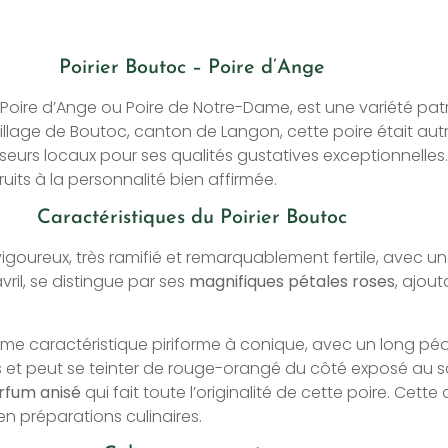
Poirier Boutoc – Poire d’Ange
oire d’Ange ou Poire de Notre-Dame, est une variété patr
 village de Boutoc, canton de Langon, cette poire était au
iseurs locaux pour ses qualités gustatives exceptionnelles
its à la personnalité bien affirmée.
Caractéristiques du Poirier Boutoc
oureux, très ramifié et remarquablement fertile, avec u
ril, se distingue par ses
magnifiques pétales roses
, ajou
forme caractéristique piriforme à conique, avec un long pé
is et peut se teinter de rouge-orangé du côté exposé au sole
arfum anisé
qui fait toute l’originalité de cette poire. Cett
n préparations culinaires.