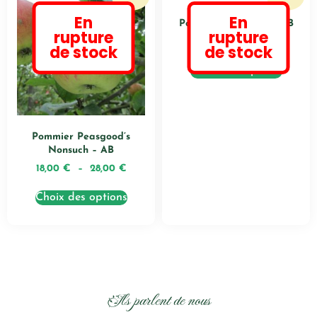
En
En
Pommier Jonathan – AB
rupture
rupture
18,00
€
–
28,00
€
de stock
de stock
Choix des options
Pommier Peasgood’s
Nonsuch – AB
18,00
€
–
28,00
€
Choix des options
Ils parlent de nous