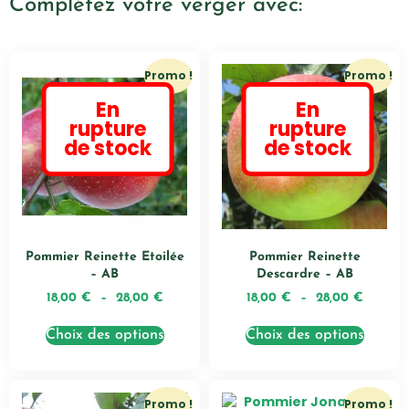
Complétez votre verger avec:
Promo !
Promo !
En
En
rupture
rupture
de stock
de stock
Pommier Reinette Etoilée
Pommier Reinette
– AB
Descardre – AB
18,00
€
–
28,00
€
18,00
€
–
28,00
€
Choix des options
Choix des options
Promo !
Promo !