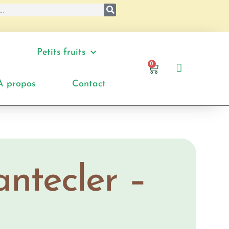
Petits fruits
0
À propos
Contact
ntecler –