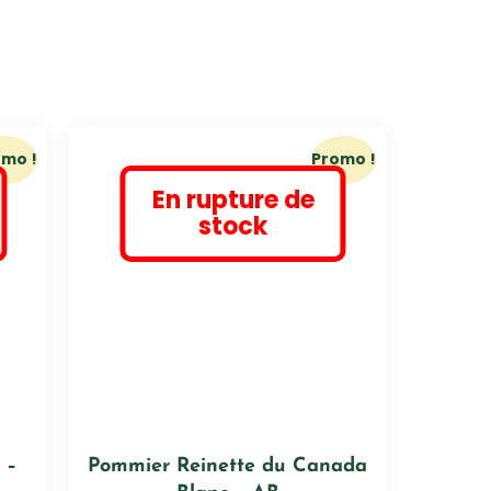
omo !
Promo !
En rupture de
stock
 –
Pommier Reinette du Canada