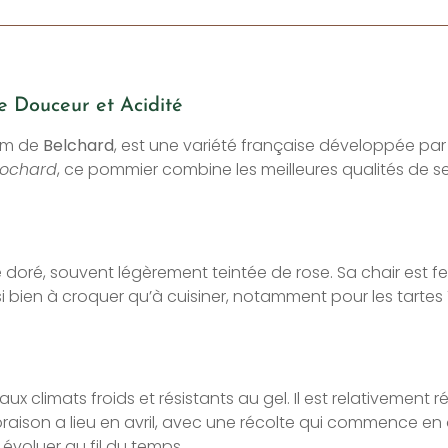
e Douceur et Acidité
nom de
Belchard
, est une variété française développée par 
lochard
, ce pommier combine les meilleures qualités de se
oré, souvent légèrement teintée de rose. Sa chair est fe
si bien à croquer qu’à cuisiner, notamment pour les tartes 
x climats froids et résistants au gel. Il est relativement 
loraison a lieu en avril, avec une récolte qui commence 
 évoluer au fil du temps.