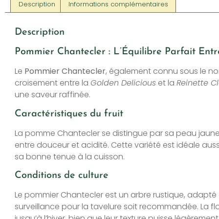
Description
Informations complémentaires
Description
Pommier Chantecler : L’Équilibre Parfait Entr
Le
Pommier Chantecler
, également connu sous le 
croisement entre la
Golden Delicious
et la
Reinette C
une saveur raffinée.
Caractéristiques du fruit
La pomme Chantecler se distingue par sa peau jaune d
entre douceur et acidité. Cette variété est idéale aus
sa bonne tenue à la cuisson.
Conditions de culture
Le pommier Chantecler est un arbre rustique, adapté au
surveillance pour la tavelure soit recommandée. La f
jusqu’à l’hiver, bien que leur texture puisse légèrement