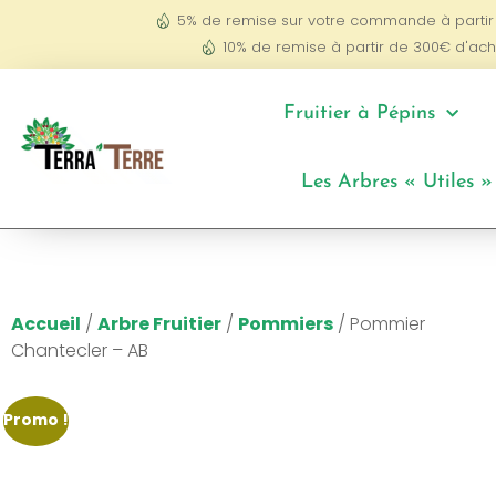
5% de remise sur votre commande à partir
10% de remise à partir de 300€ d'ach
Fruitier à Pépins
Les Arbres « Utiles »
Accueil
/
Arbre Fruitier
/
Pommiers
/ Pommier
Chantecler – AB
Promo !