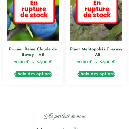
En
En
rupture
rupture
de stock
de stock
Prunier Reine Claude de
Pluot Melitopolski Chernyy
Bavay – AB
– AB
20,00
€
–
28,00
€
20,00
€
–
28,00
€
Choix des options
Choix des options
Ils parlent de nous