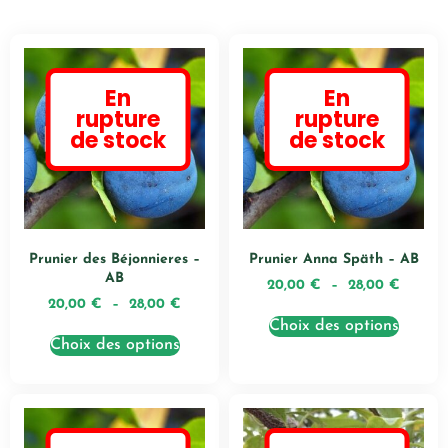
En
En
rupture
rupture
de stock
de stock
Prunier des Béjonnieres –
Prunier Anna Späth – AB
AB
20,00
€
–
28,00
€
20,00
€
–
28,00
€
Choix des options
Choix des options