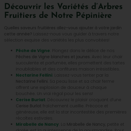
Découvrir les Variétés d’Arbres
Fruitiers de Notre Pépinière
Quelles saveurs fruitières allez-vous ajouter à votre jardin
cette année?
Laissez-nous vous guider à travers notre
sélection exquise des variétés les plus convoitées!
Pêche de Vigne
: Plongez dans le délice de nos
Pêches de Vigne blanches et jaunes
. Avec leur chair
succulente et parfumée, elles promettent des tartes
inoubliables et des confitures maison irrésistibles.
Nectarine Fellini
: Laissez-vous tenter par la
Nectarine Fellini
. Sa peau lisse et sa chair ferme
offrent une explosion de douceur à chaque
bouchée. Un vrai régal pour les sens!
Cerise Burlat
: Découvrez le plaisir croquant d’une
Cerise Burlat
fraîchement cueillie. Précoce et
généreuse, elle est la star incontestée des premières
récoltes estivales.
Mirabelle de Nancy
: La
Mirabelle de Nancy
, petite et
dorée, est la quintessence de la gourmandise. Pour