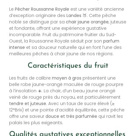
Le
Pêcher Roussanne Royale
est une variété ancienne
d’exception originaire des
Landes
🍑. Cette pêche
noble se distingue par sa
chair jaune orangée
, juteuse
et fondante, offrant une expérience gustative
incomparable. Fruit du patrimoine fruitier du Sud-
Ouest, la Roussanne Royale séduit par son
parfum
intense
et sa douceur naturelle qui en font l’une des
meilleures pêches à chair jaune de nos régions.
Caractéristiques du fruit
Les fruits de calibre
moyen à gros
présentent une
belle robe jaune-orangé maculée de rouge pourpre
à l’insolation ☀️. La chair, d’un beau jaune orangé
veiné de rouge près du noyau, est particulièrement
tendre et juteuse
. Avec un taux de sucre élevé (≥
12°Brix) et une pointe d’acidité équilibrée, cette pêche
offre une saveur
douce et très parfumée
qui ravit les
palais les plus exigeants.
Qualités gustatives exceptionnelles