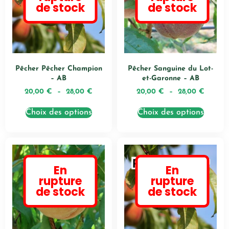
de stock
de stock
Pêcher Pêcher Champion
Pêcher Sanguine du Lot-
– AB
et-Garonne – AB
20,00
€
–
28,00
€
20,00
€
–
28,00
€
Choix des options
Choix des options
En
En
rupture
rupture
de stock
de stock