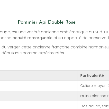
Pommier Api Double Rose
Rouge, est une variété ancienne emblématique du Sud-Oue
 par sa
beauté remarquable
et sa capacité de conservatio
s
du verger, cette ancienne française combine harmonieuse
niers débutants comme expérimentés.
Particularité
Calibre moyen 
Pruine blanche n
Très douce, san