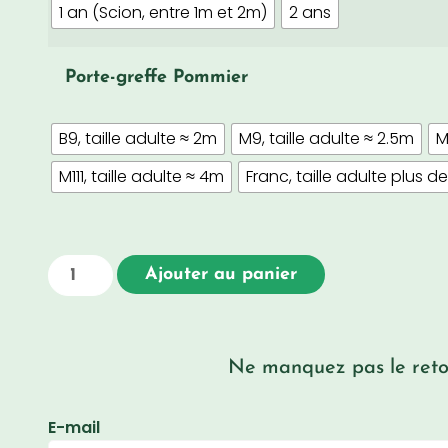
1 an (Scion, entre 1m et 2m)
2 ans
Porte-greffe Pommier
B9, taille adulte ≈ 2m
M9, taille adulte ≈ 2.5m
M
M111, taille adulte ≈ 4m
Franc, taille adulte plus d
Ajouter au panier
Ne manquez pas le retou
E-mail