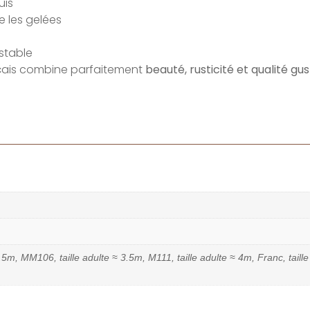
uis
e les gelées
 stable
rançais combine parfaitement
beauté, rusticité et qualité gu
 2.5m, MM106, taille adulte ≈ 3.5m, M111, taille adulte ≈ 4m, Franc, taill