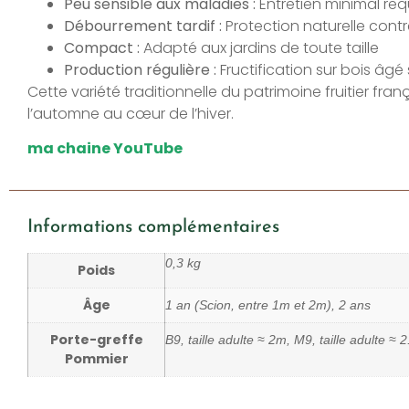
Peu sensible aux maladies :
Entretien minimal req
Débourrement tardif :
Protection naturelle contr
Compact :
Adapté aux jardins de toute taille
Production régulière :
Fructification sur bois âgé
Cette variété traditionnelle du patrimoine fruitier f
l’automne au cœur de l’hiver.
ma chaine YouTube
Informations complémentaires
0,3 kg
Poids
Âge
1 an (Scion, entre 1m et 2m), 2 ans
Porte-greffe
B9, taille adulte ≈ 2m, M9, taille adulte ≈
Pommier