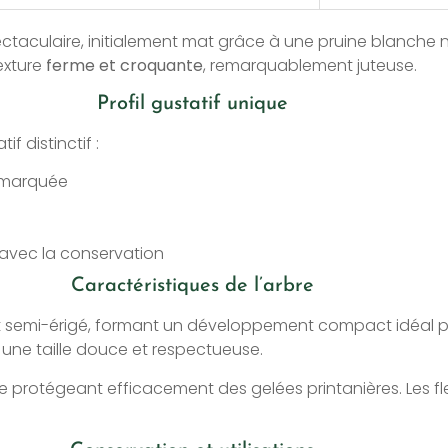
ctaculaire, initialement mat grâce à une pruine blanche na
texture
ferme et croquante
, remarquablement juteuse.
Profil gustatif unique
f distinctif :
é marquée
avec la conservation
Caractéristiques de l’arbre
t semi-érigé, formant un développement compact idéal pou
 une taille douce et respectueuse.
e protégeant efficacement des gelées printanières. Les fle