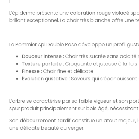
L’épiderme présente une
coloration rouge violacé
spe
brillant exceptionnel. La chair très blanche offre une 
Le Pommier Api Double Rose développe un profil gustati
Douceur intense :
Chair très sucrée sans acidit
Texture parfaite :
Croquante et juteuse à la fois
Finesse :
Chair fine et délicate
Évolution gustative :
Saveurs qui s’épanouissent 
L’arbre se caractérise par sa
faible vigueur
et son por
spur produit principalement sur bois âgé, nécessitant
Son
débourrement tardif
constitue un atout majeur, l
une délicate beauté au verger.