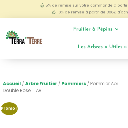
5% de remise sur votre commande à partir
10% de remise à partir de 300€ d'ach
Fruitier à Pépins
Les Arbres « Utiles »
Accueil
/
Arbre Fruitier
/
Pommiers
/ Pommier Api
Double Rose – AB
Promo !