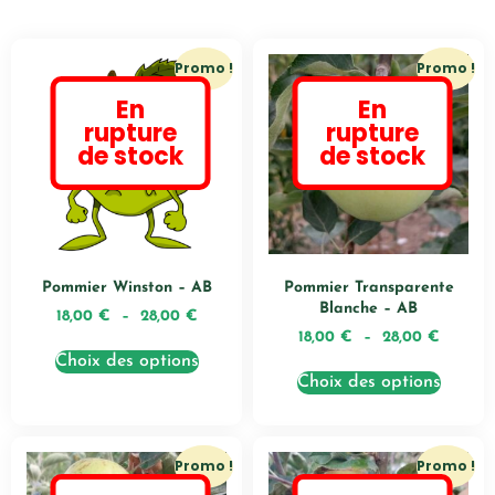
Promo !
Promo !
En
En
rupture
rupture
de stock
de stock
Pommier Winston – AB
Pommier Transparente
Blanche – AB
18,00
€
–
28,00
€
18,00
€
–
28,00
€
Choix des options
Choix des options
Promo !
Promo !