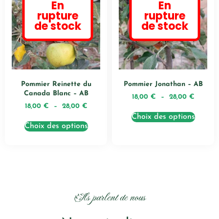
En
En
rupture
rupture
de stock
de stock
Pommier Reinette du
Pommier Jonathan – AB
Canada Blanc – AB
18,00
€
–
28,00
€
18,00
€
–
28,00
€
Choix des options
Choix des options
Ils parlent de nous