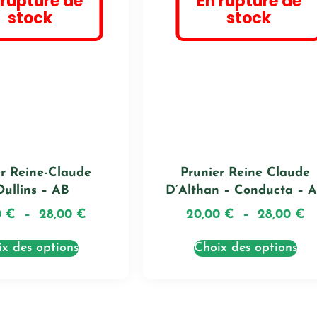
 rupture de
En rupture de
stock
stock
er Reine-Claude
Prunier Reine Claude
Oullins – AB
D’Althan – Conducta – 
0
€
–
28,00
€
20,00
€
–
28,00
€
x des options
Choix des options