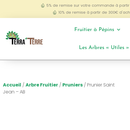
5% de remise sur votre commande à partir
10% de remise à partir de 300€ d'ach
Fruitier à Pépins
Les Arbres « Utiles »
Accueil
/
Arbre Fruitier
/
Pruniers
/ Prunier Saint
Jean – AB