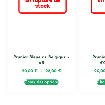
En rupture de
En
stock
Prunier Bleue de Belgique –
Pruni
AB
d’
20,00
€
–
28,00
€
20,0
Choix des options
Choi