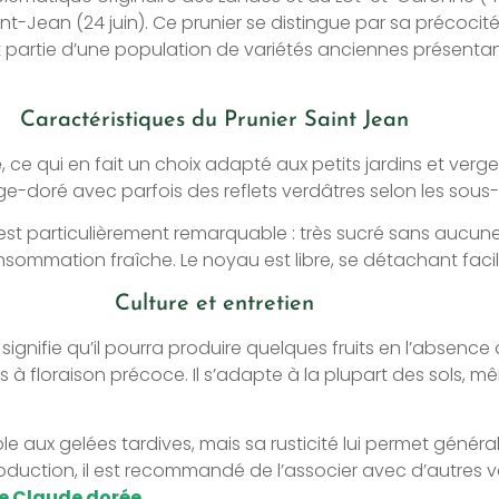
int-Jean (24 juin). Ce prunier se distingue par sa précocit
t partie d’une population de variétés anciennes présentant
Caractéristiques du Prunier Saint Jean
e
, ce qui en fait un choix adapté aux petits jardins et verge
ge-doré avec parfois des reflets verdâtres selon les sous-
est particulièrement remarquable : très sucré sans aucune 
ommation fraîche. Le noyau est libre, se détachant facil
Culture et entretien
i signifie qu’il pourra produire quelques fruits en l’absenc
à floraison précoce. Il s’adapte à la plupart des sols, mêm
ible aux gelées tardives, mais sa rusticité lui permet gé
roduction, il est recommandé de l’associer avec d’autres v
ne Claude dorée
.