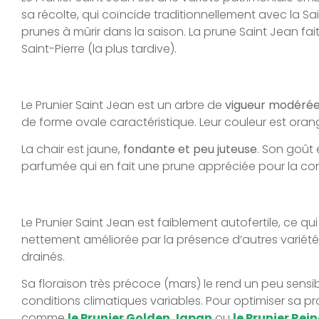
sa récolte, qui coïncide traditionnellement avec la Sa
prunes à mûrir dans la saison. La prune Saint Jean fai
Saint-Pierre (la plus tardive).
Le Prunier Saint Jean est un arbre de
vigueur modéré
de forme ovale caractéristique. Leur couleur est oran
La chair est jaune,
fondante et peu juteuse
. Son goût 
parfumée qui en fait une prune appréciée pour la cons
Le Prunier Saint Jean est faiblement autofertile, ce qu
nettement améliorée par la présence d’autres variétés 
drainés.
Sa floraison très précoce (mars) le rend un peu sens
conditions climatiques variables. Pour optimiser sa p
comme
le Prunier Golden Japan
ou
le Prunier Rei