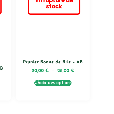
En rupture de
stock
Prunier Bonne de Brie – AB
AB
20,00
€
–
28,00
€
Choix des options