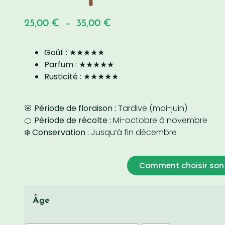
25,00
€
–
35,00
€
Goût :
★★★★★
Parfum :
★★★★★
Rusticité :
★★★★★
🌸 Période de floraison :
Tardive (mai-juin)
🍊 Période de récolte :
Mi-octobre à novembre
❄️ Conservation :
Jusqu’à fin décembre
Comment choisir son 
Âge