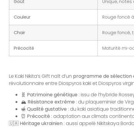
Goût
Unique, notes d
Couleur
Rouge foncé à 
Chair
Rouge foncé, t
Précocité
Maturité mi-o
Le Kaki Nikita’s Gift naît d’un
programme de sélection 
révolutionnaire entre Diospyros kaki et Diospyros virgini
🧬
Patrimoine génétique
: issu de l’hybride Rosse
🏔️
Résistance extrême
: du plaqueminier de Virg
🍯
Qualité gustative
: du kaki asiatique traditionn
⏰
Précocité
: adaptation aux climats continent
🇺🇦
Héritage ukrainien
: aussi appelé Nikitskaya Bordo