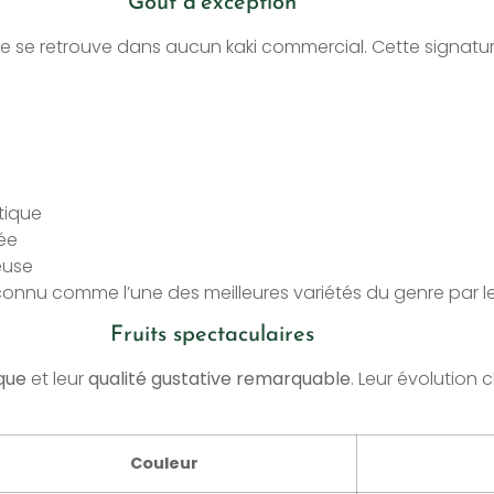
Goût d’exception
e se retrouve dans aucun kaki commercial. Cette signatur
tique
ée
euse
nnu comme l’une des meilleures variétés du genre par le
Fruits spectaculaires
que
et leur
qualité gustative remarquable
. Leur évolution
Couleur