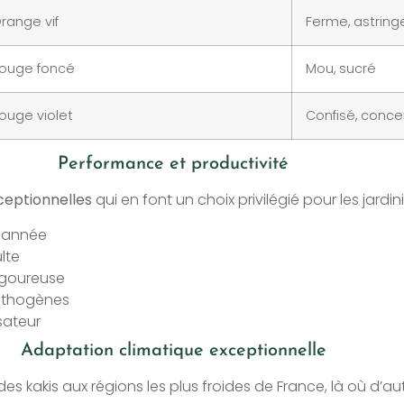
range vif
Ferme, astring
ouge foncé
Mou, sucré
ouge violet
Confisé, conce
Performance et productivité
eptionnelles
qui en font un choix privilégié pour les jardin
e année
lte
vigoureuse
pathogènes
sateur
Adaptation climatique exceptionnelle
e des kakis aux régions les plus froides de France, là où d’a