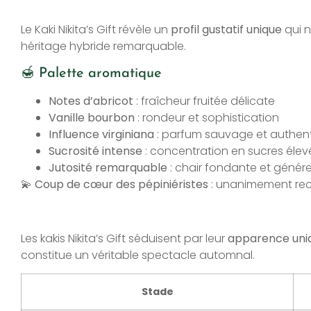
Le Kaki Nikita’s Gift révèle un
profil gustatif unique
qui n
héritage hybride remarquable.
🍯 Palette aromatique
Notes d’abricot
: fraîcheur fruitée délicate
Vanille bourbon
: rondeur et sophistication
Influence virginiana
: parfum sauvage et authen
Sucrosité intense
: concentration en sucres élev
Jutosité remarquable
: chair fondante et génér
💫
Coup de cœur des pépiniéristes
: unanimement reco
Les kakis Nikita’s Gift séduisent par leur
apparence uni
constitue un véritable spectacle automnal.
Stade