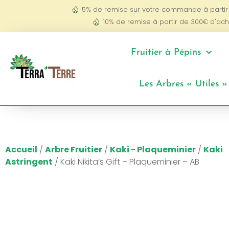
5% de remise sur votre commande à partir
10% de remise à partir de 300€ d'ach
Fruitier à Pépins
Les Arbres « Utiles »
Accueil
/
Arbre Fruitier
/
Kaki - Plaqueminier
/
Kaki
Astringent
/ Kaki Nikita’s Gift – Plaqueminier – AB