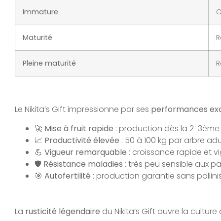
Immature
O
Maturité
R
Pleine maturité
R
Le Nikita’s Gift impressionne par ses
performances exc
🚀
Mise à fruit rapide
: production dès la 2-3èm
📈
Productivité élevée
: 50 à 100 kg par arbre adu
💪
Vigueur remarquable
: croissance rapide et 
🛡️
Résistance maladies
: très peu sensible aux 
🎯
Autofertilité
: production garantie sans pollini
La
rusticité légendaire
du Nikita’s Gift ouvre la cultur