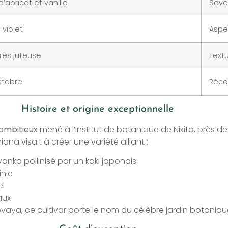
’abricot et vanille
Save
violet
Aspe
rès juteuse
Text
ctobre
Réco
Histoire et origine exceptionnelle
ambitieux
mené à l’Institut de botanique de Nikita, près d
ana visait à créer une variété alliant :
yanka pollinisé par un kaki japonais
inie
el
aux
vaya, ce cultivar porte le nom du célèbre jardin botanique