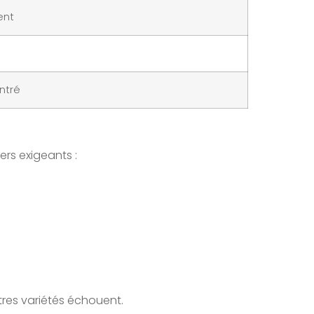
ent
ntré
iers exigeants :
utres variétés échouent.