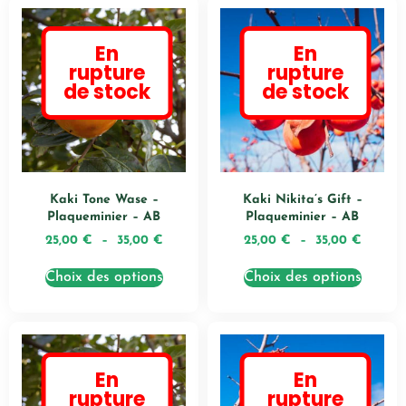
En
En
rupture
rupture
de stock
de stock
Kaki Tone Wase –
Kaki Nikita’s Gift –
Plaqueminier – AB
Plaqueminier – AB
25,00
€
–
35,00
€
25,00
€
–
35,00
€
Choix des options
Choix des options
En
En
rupture
rupture