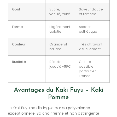
Goût
Sucré,
Saveur douce
vanillé, fruité
et raffinée
Forme
Légèrement
Aspect
aplatie
esthétique
Couleur
Orange vif
Très attrayant
brillant
visuellement
Rusticité
Résiste
Culture
jusqu’à -15°C
possible
partout en
France
Avantages du Kaki Fuyu – Kaki
Pomme
Le Kaki Fuyu se distingue par sa
polyvalence
exceptionnelle
. Sa chair ferme et non astringente