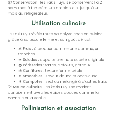
📦
Conservation
: les kakis Fuyu se conservent 1 à 2
semaines à température ambiante et jusqu’à un
mois au réfrigérateur.
Utilisation culinaire
Le Kaki Fuyu révèle toute sa polyvalence en cuisine
grâce à sa texture ferme et son goût délicat :
🍎
Frais
: à croquer comme une pomme, en
tranches
🥗
Salades
: apporte une note sucrée originale
🧁
Pâtisseries
: tartes, clafoutis, gâteaux
🍯
Confitures
: texture ferme idéale
🥤
Smoothies
: saveur douce et onctueuse
🍷
Compotes
: seul ou mélangé à d’autres fruits
💡
Astuce culinaire
: les kakis Fuyu se marient
parfaitement avec les épices douces comme la
cannelle et la vanille.
Pollinisation et association