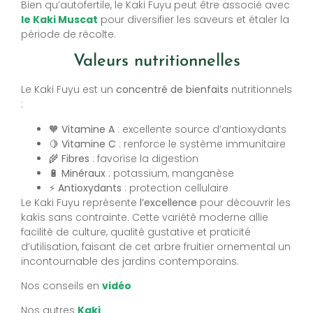
Bien qu’autofertile, le Kaki Fuyu peut être associé avec
le Kaki Muscat
pour diversifier les saveurs et étaler la
période de récolte.
Valeurs nutritionnelles
Le Kaki Fuyu est un
concentré de bienfaits
nutritionnels
:
🧡
Vitamine A
: excellente source d’antioxydants
🍋
Vitamine C
: renforce le système immunitaire
🌾
Fibres
: favorise la digestion
🔋
Minéraux
: potassium, manganèse
⚡
Antioxydants
: protection cellulaire
Le Kaki Fuyu représente
l’excellence
pour découvrir les
kakis sans contrainte. Cette variété moderne allie
facilité de culture, qualité gustative et praticité
d’utilisation, faisant de cet arbre fruitier ornemental un
incontournable des jardins contemporains.
Nos conseils en
vidéo
Nos autres
Kaki