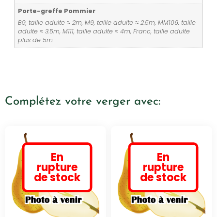
Porte-greffe Pommier
B9, taille adulte ≈ 2m, M9, taille adulte ≈ 2.5m, MM106, taille
adulte ≈ 3.5m, M111, taille adulte ≈ 4m, Franc, taille adulte
plus de 5m
Complétez votre verger avec:
En
En
rupture
rupture
de stock
de stock