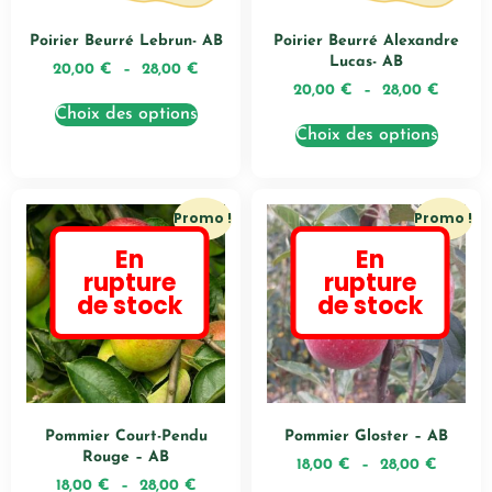
Poirier Beurré Lebrun- AB
Poirier Beurré Alexandre
Lucas- AB
20,00
€
–
28,00
€
20,00
€
–
28,00
€
Choix des options
Choix des options
Promo !
Promo !
En
En
rupture
rupture
de stock
de stock
Pommier Court-Pendu
Pommier Gloster – AB
Rouge – AB
18,00
€
–
28,00
€
18,00
€
–
28,00
€