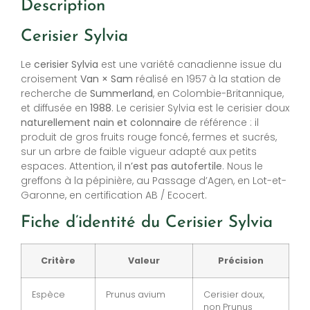
Description
Cerisier Sylvia
Le
cerisier Sylvia
est une variété canadienne issue du
croisement
Van × Sam
réalisé en 1957 à la station de
recherche de
Summerland
, en Colombie-Britannique,
et diffusée en
1988
. Le cerisier Sylvia est le cerisier doux
naturellement nain et colonnaire
de référence : il
produit de gros fruits rouge foncé, fermes et sucrés,
sur un arbre de faible vigueur adapté aux petits
espaces. Attention, il
n’est pas autofertile
. Nous le
greffons à la pépinière, au Passage d’Agen, en Lot-et-
Garonne, en certification AB / Ecocert.
Fiche d’identité du Cerisier Sylvia
Critère
Valeur
Précision
Espèce
Prunus avium
Cerisier doux,
non Prunus