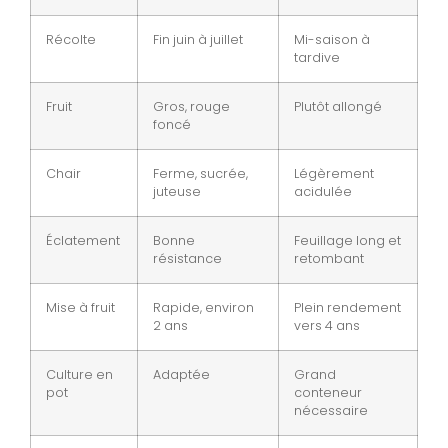
Récolte
Fin juin à juillet
Mi-saison à
tardive
Fruit
Gros, rouge
Plutôt allongé
foncé
Chair
Ferme, sucrée,
Légèrement
juteuse
acidulée
Éclatement
Bonne
Feuillage long et
résistance
retombant
Mise à fruit
Rapide, environ
Plein rendement
2 ans
vers 4 ans
Culture en
Adaptée
Grand
pot
conteneur
nécessaire