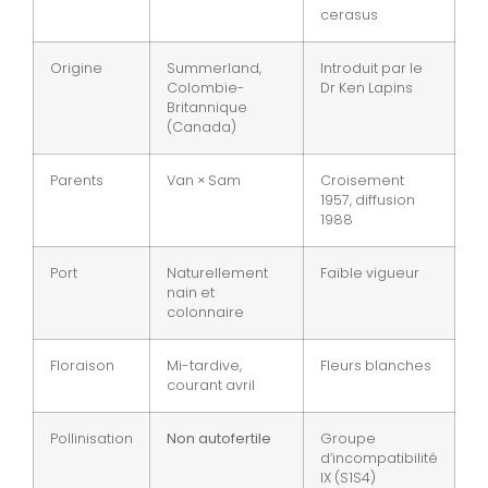
cerasus
Origine
Summerland,
Introduit par le
Colombie-
Dr Ken Lapins
Britannique
(Canada)
Parents
Van × Sam
Croisement
1957, diffusion
1988
Port
Naturellement
Faible vigueur
nain et
colonnaire
Floraison
Mi-tardive,
Fleurs blanches
courant avril
Pollinisation
Non autofertile
Groupe
d’incompatibilité
IX (S1S4)