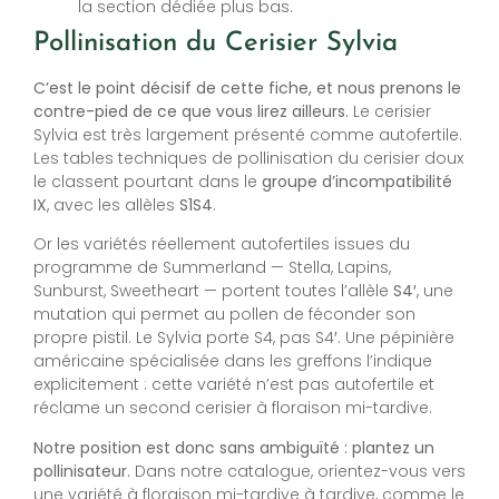
la section dédiée plus bas.
Pollinisation du Cerisier Sylvia
C’est le point décisif de cette fiche, et nous prenons le
contre-pied de ce que vous lirez ailleurs.
Le cerisier
Sylvia est très largement présenté comme autofertile.
Les tables techniques de pollinisation du cerisier doux
le classent pourtant dans le
groupe d’incompatibilité
IX
, avec les allèles
S1S4
.
Or les variétés réellement autofertiles issues du
programme de Summerland — Stella, Lapins,
Sunburst, Sweetheart — portent toutes l’allèle
S4′
, une
mutation qui permet au pollen de féconder son
propre pistil. Le Sylvia porte S4, pas S4′. Une pépinière
américaine spécialisée dans les greffons l’indique
explicitement : cette variété n’est pas autofertile et
réclame un second cerisier à floraison mi-tardive.
Notre position est donc sans ambiguïté : plantez un
pollinisateur.
Dans notre catalogue, orientez-vous vers
une variété à floraison mi-tardive à tardive, comme le