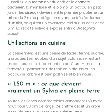
Surveillez le
puceron noir du cerisier
, le
chancre
bactérien
, la
moniliose
et le
plomb
. En pot ou en petit
jardin, les
oiseaux
deviennent le premier problème : un
arbre de 2 m se protège en revanche très facilement
d’un filet, ce qui est un avantage réel sur un cerisier de
6 m. La récolte estivale expose enfin à
Drosophila
suzukii
.
Utilisations en cuisine
La cerise Sylvia est une cerise de table : ferme, sucrée,
à croquer. Les récoltes d’un sujet colonnaire restant
modestes, elle finit rarement en confiture — mais sa
fermeté lui permettrait de tenir en clafoutis ou en
bocaux si l’arbre est bien pollinisé et bien nourri.
« 1,50 m » : ce que devient
vraiment un Sylvia en pleine terre
Toutes les fiches commerciales annoncent 1,50 m de
haut pour 50 cm de large.
Ce chiffre décrit un arbre
en conteneur, pas un arbre en pleine terre.