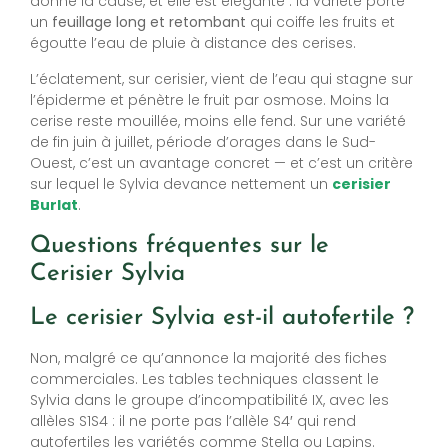
donne la cause, et elle est élégante : la variété porte
un
feuillage long et retombant
qui coiffe les fruits et
égoutte l’eau de pluie à distance des cerises.
L’éclatement, sur cerisier, vient de l’eau qui stagne sur
l’épiderme et pénètre le fruit par osmose. Moins la
cerise reste mouillée, moins elle fend. Sur une variété
de fin juin à juillet, période d’orages dans le Sud-
Ouest, c’est un avantage concret — et c’est un critère
sur lequel le Sylvia devance nettement un
cerisier
Burlat
.
Questions fréquentes sur le
Cerisier Sylvia
Le cerisier Sylvia est-il autofertile ?
Non, malgré ce qu’annonce la majorité des fiches
commerciales. Les tables techniques classent le
Sylvia dans le groupe d’incompatibilité IX, avec les
allèles S1S4 : il ne porte pas l’allèle S4′ qui rend
autofertiles les variétés comme Stella ou Lapins.